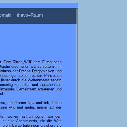
ontakt
thevo–Raum
tt. Dem Ritter „Willi“ dem Furchtlosen
Drache erschienen ist, schlottern ihm
erdruss der Drache Dragomir von und
besieger seine Tochter Prinzessin
el lieber durch die Weltenmeere segeln
enseitig zu helfen und tauschen die
r Prinzessin. Gemeinsam erträumen und
nd.
osa, sind immer brav und lieb, lieben
 sind wild und mutig, immer auf der
lter, wo es fast unmöglich war den
ist eine Abenteurerin, die die Welt
ämpfen. Beide teilen den gleichen, sie