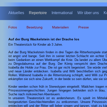
Aktuelles
Repertoire
International
Wir über uns
K
Fotos
Besetzung
Materialien
Presse
Auf der Burg Wackelstein ist der Drache los
Ein Theaterstück für Kinder ab 3 Jahre.
Auf der Burg Wackelstein finden in drei Tagen die Ritterfestspiele sta
ist angst und bange. Seit ihm in seiner letzten Schlacht ein echter 
beim Gedanken an einen Wettkampf die Knie. Da landet zu allem Üb
zu Dingsdabumsa auf der Burg. Der König verspricht dem Drachen
Isabella die Holde zur Frau. Die ist gar nicht begeistert. Sie würde vi
und neue Länder entdecken. Isabella und Willi beschließen sich geg
Rollen. Während Isabella in die Ritterrüstung schlüpft, wird Willi zu
erkämpfen sie sich eine Zukunft, in der beide so sein dürfen, wie sie si
Kinder werden schon früh in Stereotypen eingeteilt. Mädchen tragen r
Prinzessinnengeschichten. Jungen hingegen bekleiden sich in blau,
Suche nach risikoreichen Abenteuern.
In unserem Theaterstück ist es andersherum. Es spielt im Mittela
festgesetzten Geschlechterrollen zu entkommen. Unsere Prinzessin 
entdecken will und der Ritter will lieber singen und tanzen, statt zu k